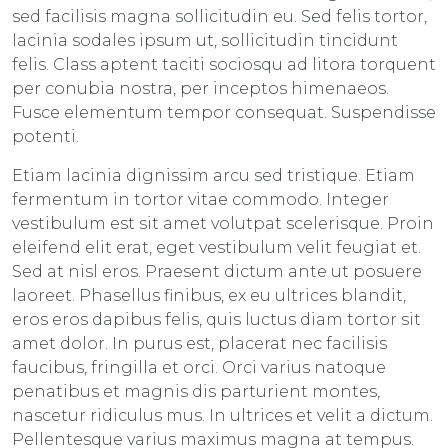
sed facilisis magna sollicitudin eu. Sed felis tortor,
lacinia sodales ipsum ut, sollicitudin tincidunt
felis. Class aptent taciti sociosqu ad litora torquent
per conubia nostra, per inceptos himenaeos.
Fusce elementum tempor consequat. Suspendisse
potenti.
Etiam lacinia dignissim arcu sed tristique. Etiam
fermentum in tortor vitae commodo. Integer
vestibulum est sit amet volutpat scelerisque. Proin
eleifend elit erat, eget vestibulum velit feugiat et.
Sed at nisl eros. Praesent dictum ante ut posuere
laoreet. Phasellus finibus, ex eu ultrices blandit,
eros eros dapibus felis, quis luctus diam tortor sit
amet dolor. In purus est, placerat nec facilisis
faucibus, fringilla et orci. Orci varius natoque
penatibus et magnis dis parturient montes,
nascetur ridiculus mus. In ultrices et velit a dictum.
Pellentesque varius maximus magna at tempus.