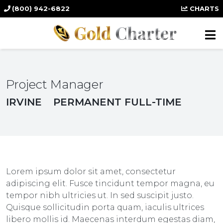
(800) 942-6822
CHARTS
Project Manager
IRVINE
PERMANENT FULL-TIME
Lorem ipsum dolor sit amet, consectetur
adipiscing elit. Fusce tincidunt tempor magna, eu
tempor nibh ultricies ut. In sed suscipit justo.
Quisque sollicitudin porta quam, iaculis ultrices
libero mollis id. Maecenas interdum egestas diam,