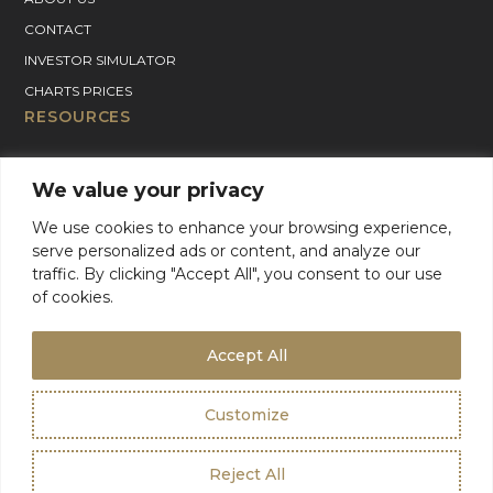
CONTACT
INVESTOR SIMULATOR
CHARTS PRICES
RESOURCES
GOLD PRICE CHART
We value your privacy
SILVER PRICE CHART
We use cookies to enhance your browsing experience,
PLATINUM PRICE CHART
serve personalized ads or content, and analyze our
PALLADIUM PRICE CHART
traffic. By clicking "Accept All", you consent to our use
BLOG
of cookies.
GOLD CHARTER SUPPORT
For Product Support, please contact support:
Accept All
+1 (800) 942-6822
or
email
info@goldcharterinc.com
Customize
Terms & Conditions
Privacy Policy
Reject All
©2026 Gold Charter Inc
Urban Geko